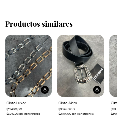
Productos similares
Cinto Luxor
Cinto Akim
Cin
$11.490,00
$36.490,00
$38
$8.043,00
con
Transferencia
$25.543,00
con
Transferencia
$27.0