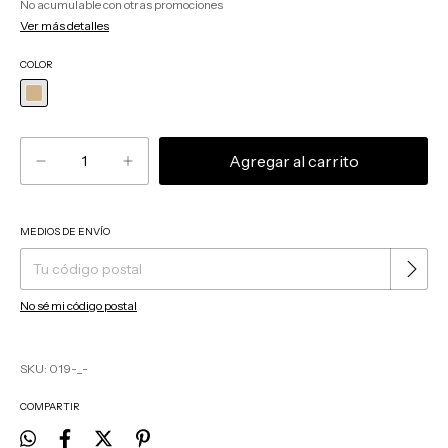
No acumulable con otras promociones
Ver más detalles
COLOR
MEDIOS DE ENVÍO
Cambiar CP
Entregas para el CP:
No sé mi código postal
SKU:
019-_-
COMPARTIR