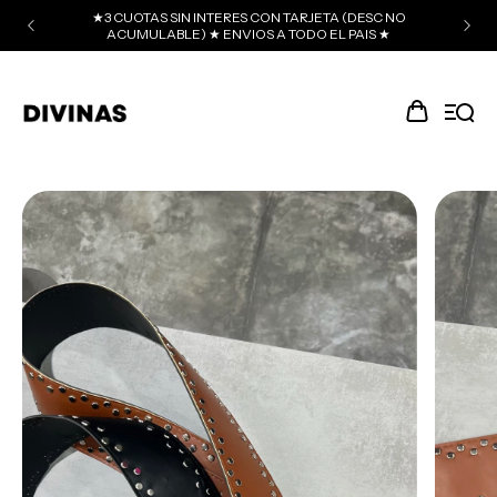
★3 CUOTAS SIN INTERES CON TARJETA (DESC NO
ACUMULABLE) ★ ENVIOS A TODO EL PAIS ★