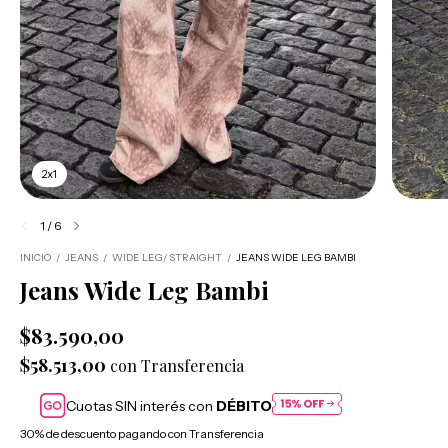
2x1
1
/
6
INICIO
/
JEANS
/
WIDE LEG/ STRAIGHT
/
JEANS WIDE LEG BAMBI
Jeans Wide Leg Bambi
$83.590,00
$58.513,00
con
Transferencia
Cuotas SIN interés con
DÉBITO
30% de descuento
pagando con Transferencia