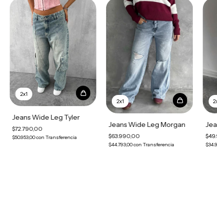
2x1
2x1
2
Jeans Wide Leg Tyler
Jeans Wide Leg Morgan
Jea
$72.790,00
$63.990,00
$49
$50.953,00
con
Transferencia
$44.793,00
con
Transferencia
$34.