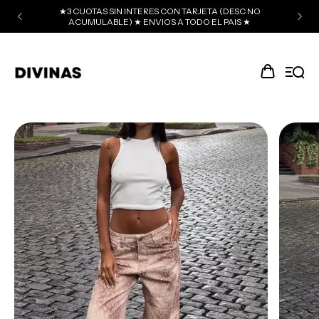
★3 CUOTAS SIN INTERES CON TARJETA (DESC NO
ACUMULABLE) ★ ENVIOS A TODO EL PAIS ★