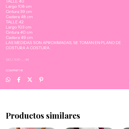
TALLE 40
Largo 108 cm
Cintura 39 cm
Cadera 48 cm
TALLE 42
Largo 103 cm
Cintura 40 cm
Cadera 49 cm
LAS MEDIDAS SON APROXIMADAS, SE TOMAN EN PLANO DE
COSTURA A COSTURA .
SKU:
530-_-34
COMPARTIR
Productos similares