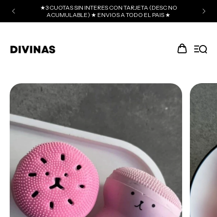
★3 CUOTAS SIN INTERES CON TARJETA (DESC NO
ACUMULABLE) ★ ENVIOS A TODO EL PAIS ★