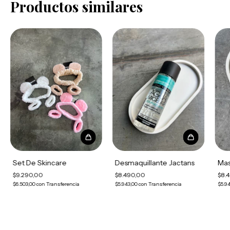
Productos similares
Set De Skincare
Desmaquillante Jactans
Mas
$9.290,00
$8.490,00
$8.
$6.503,00
con
Transferencia
$5.943,00
con
Transferencia
$5.9