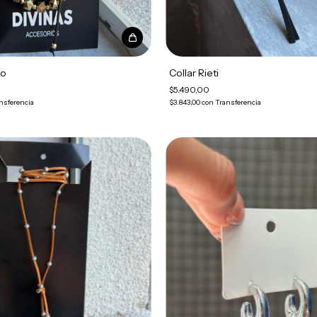
bo
Collar Rieti
$5.490,00
nsferencia
$3.843,00
con
Transferencia