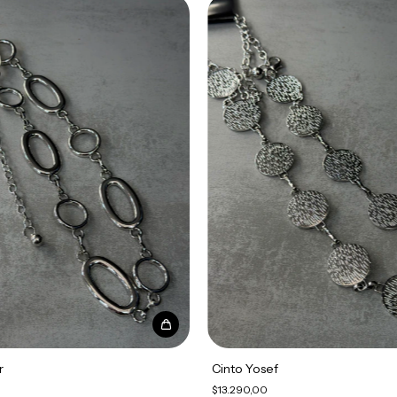
r
Cinto Yosef
$13.290,00