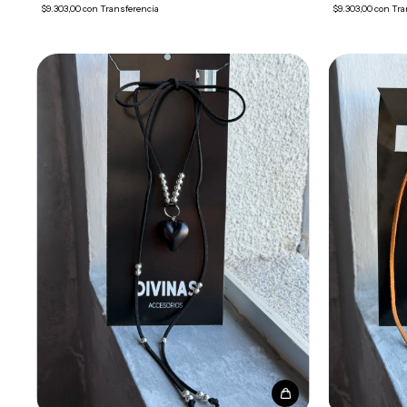
$9.303,00
con
Transferencia
$9.303,00
con
Tra