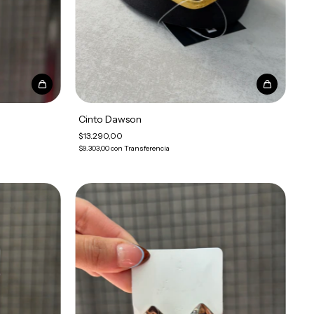
Cinto Dawson
$13.290,00
$9.303,00
con
Transferencia