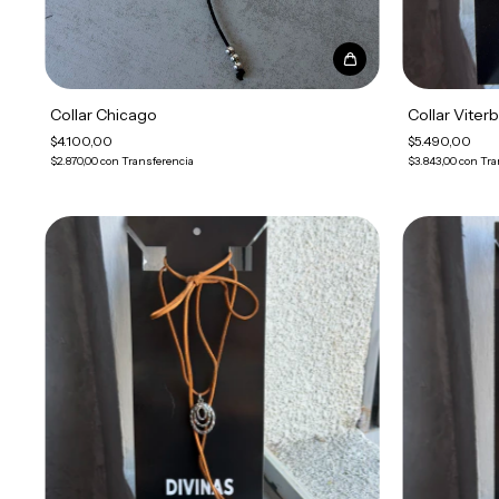
Collar Chicago
Collar Viter
$4.100,00
$5.490,00
$2.870,00
con
Transferencia
$3.843,00
con
Tra