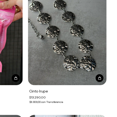
Cinto Irupe
$13.290,00
$9.303,00
con
Transferencia