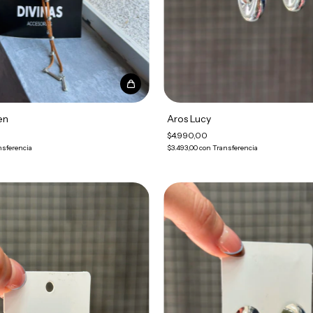
en
Aros Lucy
$4.990,00
nsferencia
$3.493,00
con
Transferencia