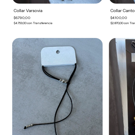
Collar Varsovia
Collar Cant
$6.790,00
$4.100,00
$4.753,00
con
Transferencia
$2.870,00
con
Tra