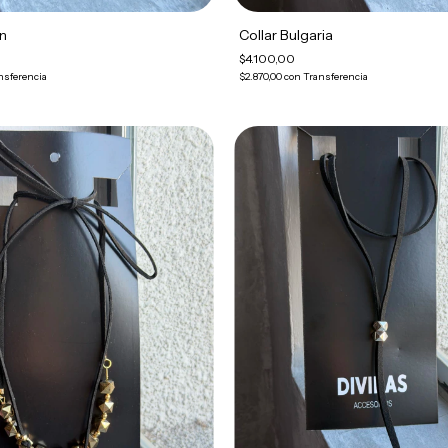
on
Collar Bulgaria
$4.100,00
nsferencia
$2.870,00
con
Transferencia