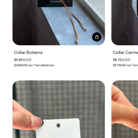
Collar Bolsena
Collar Carm
$5.490,00
$8.190,00
$3.843,00
con
Transferencia
$5.733,00
con
Tra