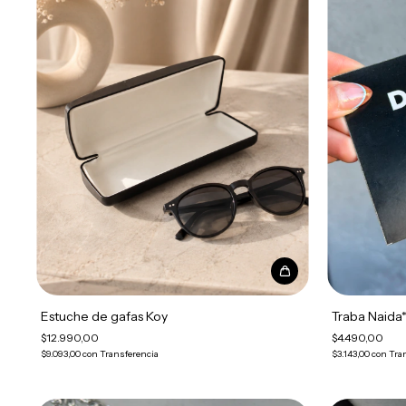
Estuche de gafas Koy
Traba Naida
$12.990,00
$4.490,00
$9.093,00
con
Transferencia
$3.143,00
con
Tra