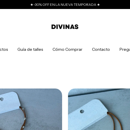
TAS SIN INTERES CON TARJETA (DESC NO ACUMULABLE) ★ ENVIOS A TODO EL
ctos
Guía de talles
Cómo Comprar
Contacto
Pregu