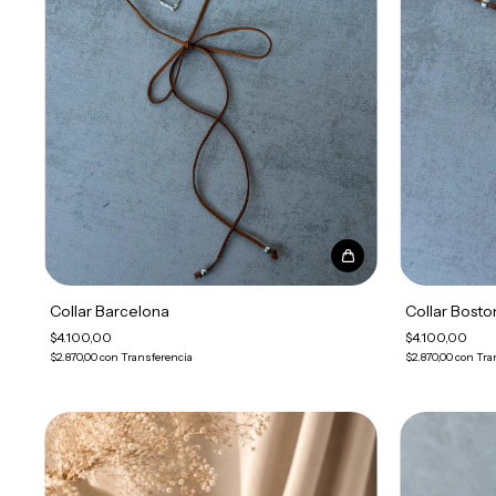
Collar Bosto
Collar Barcelona
$4.100,00
$4.100,00
$2.870,00
con
Tra
$2.870,00
con
Transferencia