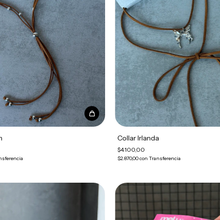
n
Collar Irlanda
$4.100,00
nsferencia
$2.870,00
con
Transferencia