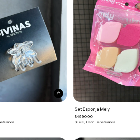
*
Set Esponja Mely
$4.990,00
nsferencia
$3.493,00
con
Transferencia