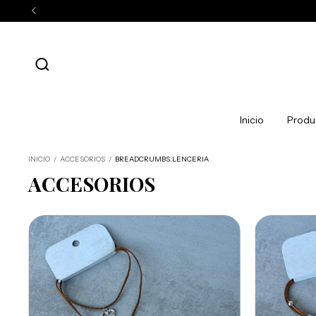
★3 CUO
Inicio
Produ
INICIO
/
ACCESORIOS
/
BREADCRUMBS.LENCERIA
ACCESORIOS